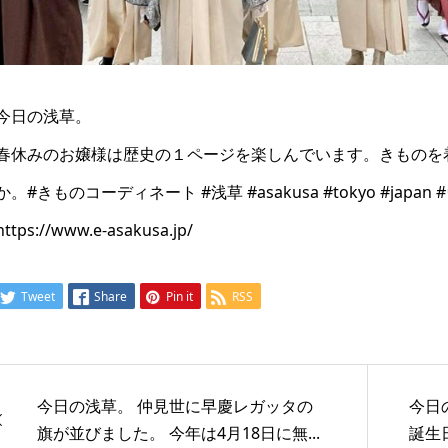
今日の浅草。
春休みのお嬢様は歴史の１ページを楽しんでいます。きものを
か。#きものコーディネート #浅草 #asakusa #tokyo #japa
https://www.e-asakusa.jp/
Tweet
Share
Pin it
RSS
今日の浅草。 仲見世に早慶レガッタの
今日
旗が並びました。 今年は4月18日に無...
誕生