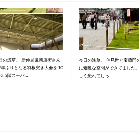
日の浅草。 新仲見世商店街さん
今日の浅草。 仲見世と宝蔵門
2年ぶりとなる羽根突き大会をRO
に素敵な空間ができてました。
3G 5階スーパ...
しく恐れてしっ...