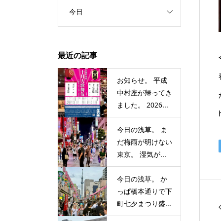
今日
最近の記事
お知らせ。 平成
中村座が帰ってき
ました。 2026...
今日の浅草。 ま
だ梅雨が明けない
東京。 湿気が...
今日の浅草。 か
っぱ橋本通りで下
町七夕まつり盛...