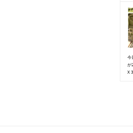
今
が
X 