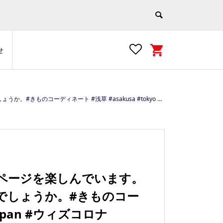
せ
kyo #japan #ウィズコロナ https://www.e-asakusa.jp/
１ページを楽しんでいます。
でしょうか。#きものコー
japan #ウィズコロナ