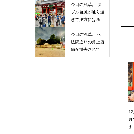
今日の浅草。 ダ
ブル台風が通り過
ぎて夕方には傘...
今日の浅草。 伝
法院通りの路上店
舗が撤去されて...
1
月
え