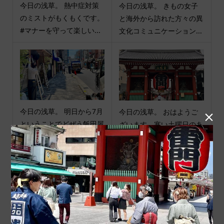
今日の浅草。 熱中症対策
今日の浅草。 きもの女子
のミストがもくもくです。
と海外から訪れた方々の異
#マナーを守って楽しい...
文化コミュニケーション...
今日の浅草。 明日から7月
今日の浅草。 おはようご

ということでどぜう飯田屋
ざいます。寒い土曜日のあ
さんの入口も夏仕様に衣...
さですね。仲見世、浅草...
商品カテゴリ
商品ジャンル