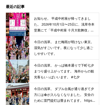
最近の記事
お知らせ。 平成中村座が帰ってきまし
た。 2026年10月1日〜25日に、浅草寺本
堂裏にて「平成中村座 十月大歌舞伎」...
今日の浅草。 まだ梅雨が明けない東京。
湿気がすごいです。夜になって少し過ご
しやすいです。
今日の浅草。 かっぱ橋本通りで下町七夕
まつり盛り上がってます。 海外からの観
光客もいっぱいいます。 #七夕
今日の浅草。 ダブル台風が通り過ぎて夕
方には傘が入らなくなりました。 安全の
ために雷門提灯は畳まれてます。 https...