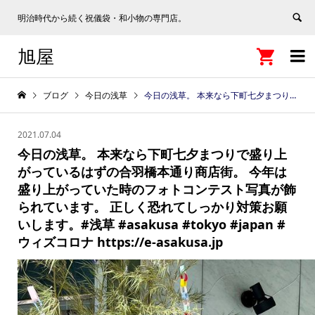
明治時代から続く祝儀袋・和小物の専門店。
旭屋


ブログ
今日の浅草
今日の浅草。 本来なら下町七夕まつりで盛り上がっているはずの合羽橋本通り商店街。 今年は盛り上がっていた時のフォトコンテスト写真が飾られています。 正しく恐れてしっかり対策お願いします。#浅草 #asakusa #tokyo #japan #ウィズコロナ https://e-asakusa.jp
2021.07.04
今日の浅草。 本来なら下町七夕まつりで盛り上
がっているはずの合羽橋本通り商店街。 今年は
盛り上がっていた時のフォトコンテスト写真が飾
られています。 正しく恐れてしっかり対策お願
いします。#浅草 #asakusa #tokyo #japan #
ウィズコロナ https://e-asakusa.jp