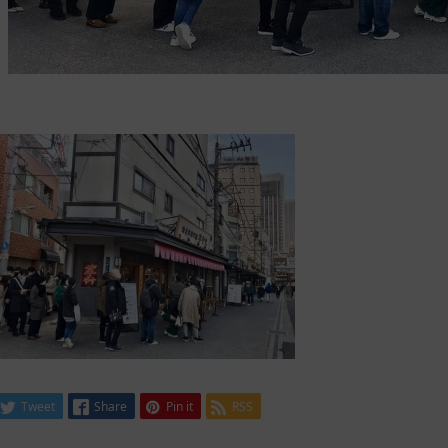
Tweet
Share
Pin it
RSS