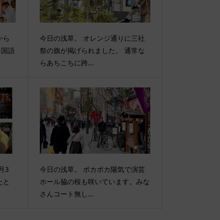
から
今日の浅草。 オレンジ通りに三社
中国語
祭の旗が掲げられました。 通常な
らあちこちに跨...
月3
今日の浅草。 ポカポカ陽気で演芸
たと
ホール脇の桜も咲いています。みな
さんコート無し...