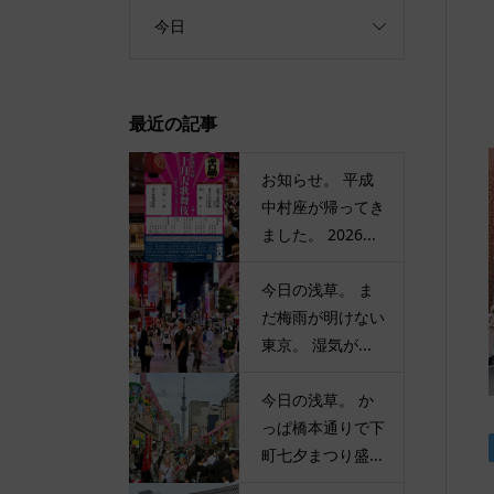
今日
最近の記事
お知らせ。 平成
中村座が帰ってき
ました。 2026...
今日の浅草。 ま
だ梅雨が明けない
東京。 湿気が...
今日の浅草。 か
っぱ橋本通りで下
町七夕まつり盛...