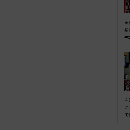
今
客
#t
今
に
で