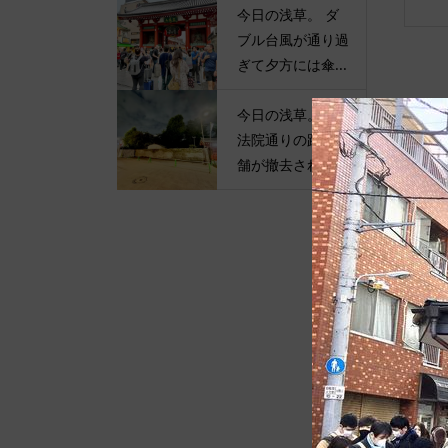
今日の浅草。 ダ
ブル台風が通り過
ぎて夕方には傘...
今日の浅草。 伝
法院通りの路上店
舗が撤去されて...