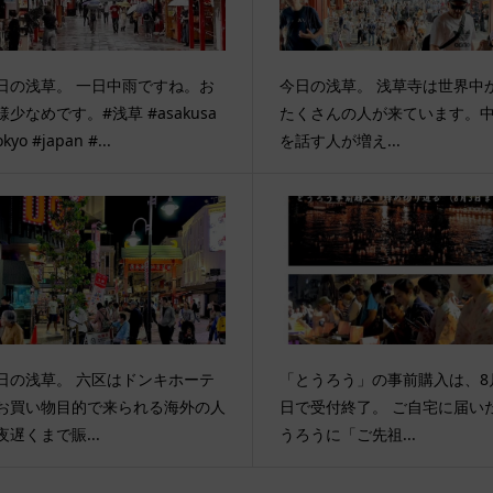
日の浅草。 一日中雨ですね。お
今日の浅草。 浅草寺は世界中
様少なめです。#浅草 #asakusa
たくさんの人が来ています。
okyo #japan #...
を話す人が増え...
日の浅草。 六区はドンキホーテ
「とうろう」の事前購入は、8
お買い物目的で来られる海外の人
日で受付終了。 ご自宅に届い
夜遅くまで賑...
うろうに「ご先祖...