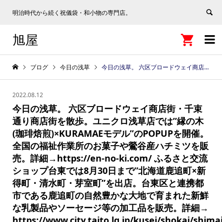
明治時代から続く祝儀袋・和小物の専門店。
旭屋


ブログ
今日の浅草
今日の浅草。 六区ブロードウェイ商店街・千束通り商店街を散歩。ユニクロ浅草店では”縁の木(珈琲焙煎)×KURAMAEモデル”のPOPUPを開催。全国の福祉作業所のお菓子や鶯谷産ハチミツを販売。詳細→https://en-no-ki.com/ ふるさと交流ショップ台東では8月30日まで”北海道鹿追町×新得町・清水町・芽室町”を出店。台東区と連携都市である鹿追町の自然豊かな大地で育まれた新鮮な乳製品やソーセージ等の加工品を販売。詳細→ https://www.city.taito.lg.jp/kusei/shokai/shimaitoshi/oshirase/30shop.html 色んな地域のモノ・コトを購入でき体験できる浅草、台東区は良いですね。 #正しく恐れてしっかり対策お願いします #浅草 #asakusa #tokyo #japan #ウィズコロナ https://e-asakusa.jp
2022.08.12
今日の浅草。 六区ブロードウェイ商店街・千束
通り商店街を散歩。ユニクロ浅草店では”縁の木
(珈琲焙煎)×KURAMAEモデル”のPOPUPを開催。
全国の福祉作業所のお菓子や鶯谷産ハチミツを販
売。詳細→https://en-no-ki.com/ ふるさと交流
ショップ台東では8月30日まで”北海道鹿追町×新
得町・清水町・芽室町”を出店。台東区と連携都
市である鹿追町の自然豊かな大地で育まれた新鮮
な乳製品やソーセージ等の加工品を販売。詳細→
https://www.city.taito.lg.jp/kusei/shokai/shim