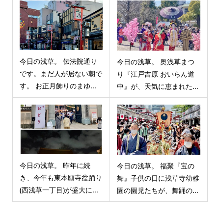
今日の浅草。 伝法院通り
今日の浅草。 奥浅草まつ
です。まだ人が居ない朝で
り『江戸吉原 おいらん道
す。 お正月飾りのまゆ...
中』が、天気に恵まれた...
今日の浅草。 昨年に続
今日の浅草。 福聚『宝の
き、今年も東本願寺盆踊り
舞』子供の日に浅草寺幼稚
(西浅草一丁目)が盛大に...
園の園児たちが、舞踊の...