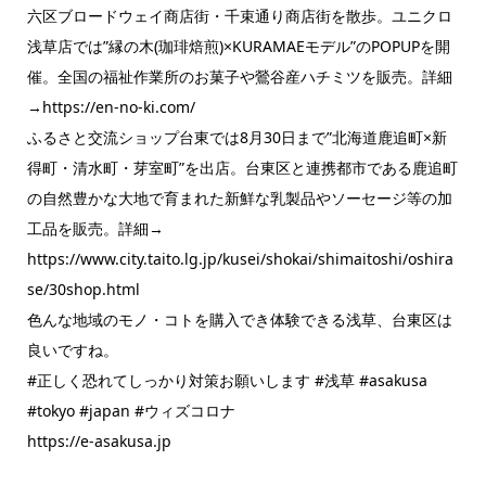
六区ブロードウェイ商店街・千束通り商店街を散歩。ユニクロ
浅草店では”縁の木(珈琲焙煎)×KURAMAEモデル”のPOPUPを開
催。全国の福祉作業所のお菓子や鶯谷産ハチミツを販売。詳細
→https://en-no-ki.com/
ふるさと交流ショップ台東では8月30日まで”北海道鹿追町×新
得町・清水町・芽室町”を出店。台東区と連携都市である鹿追町
の自然豊かな大地で育まれた新鮮な乳製品やソーセージ等の加
工品を販売。詳細→
https://www.city.taito.lg.jp/kusei/shokai/shimaitoshi/oshira
se/30shop.html
色んな地域のモノ・コトを購入でき体験できる浅草、台東区は
良いですね。
#正しく恐れてしっかり対策お願いします #浅草 #asakusa
#tokyo #japan #ウィズコロナ
https://e-asakusa.jp