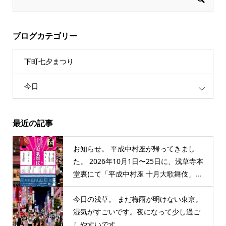
ブログカテゴリー
下町七夕まつり
今日
最近の記事
お知らせ。 平成中村座が帰ってきまし
た。 2026年10月1日〜25日に、浅草寺本
堂裏にて「平成中村座 十月大歌舞伎」...
今日の浅草。 まだ梅雨が明けない東京。
湿気がすごいです。夜になって少し過ご
しやすいです。