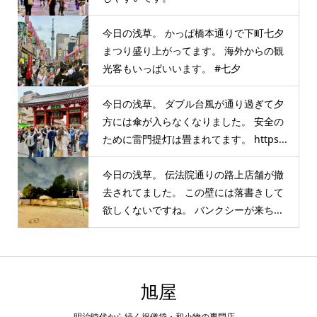
今日の浅草。 かっぱ橋本通りで下町七夕
まつり盛り上がってます。 海外からの観
光客もいっぱいいます。 #七夕
今日の浅草。 ダブル台風が通り過ぎて夕
方には傘が入らなくなりました。 安全の
ために雷門提灯は畳まれてます。 https...
今日の浅草。 伝法院通りの路上店舗が撤
去されてました。 この壁には落書きして
欲しくないですね。 バンクシーが来ち...
旭屋
明治時代から続く祝儀袋・和小物の専門店。