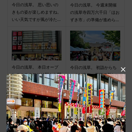
今日の浅草。 思い思いの
今日の浅草。 今週末開催
きもの姿が楽しめますね。
の浅草寺四万六千日「ほお
いい天気ですが風が冷た...
ずき市」の準備が進めら...
今日の浅草。 本日オープ
今日の浅草。 初詣からち

ンのユニクロには朝から開
ょうど半年。夏詣で新しい
店を待つ行列ができてい...
半年をスタートです。 #...
商品カテゴリ
商品ジャンル