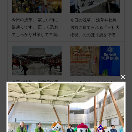
今日の浅草。 寂しい街に
今日の浅草。 浅草神社鳥
逆戻りです。 正しく恐れ
居前に建てられる「三社大
てしっかり対策して早期...
権現」ののぼり旗を準備...

今日の浅草。 総動員で雪
今日の浅草。 台東区民会
かきです。 #マナーを守っ
館9階ホールで開催中の
て楽しい街歩き #浅草 #...
『たいとう江戸もの市』...