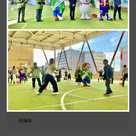
今日の浅草。 台風が通り
和風れすとらん 若 お食
過ぎてスカイツリーがくっ
事をご注文のお客様、チケ
きり。 #スカイツリー
ットご提示でワンドリン...
商品カテゴリ
商品ジャンル
ポチ袋
和小物
祝儀袋