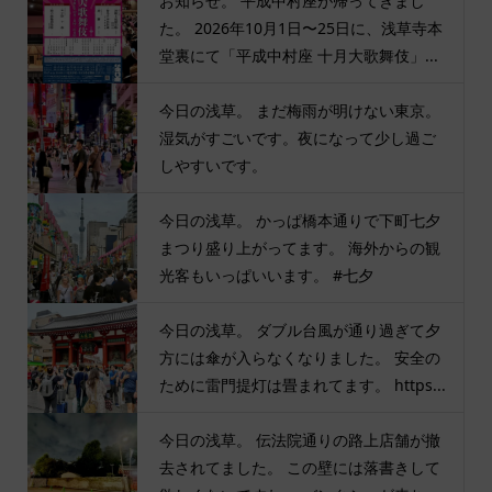
お知らせ。 平成中村座が帰ってきまし
た。 2026年10月1日〜25日に、浅草寺本
堂裏にて「平成中村座 十月大歌舞伎」...
今日の浅草。 まだ梅雨が明けない東京。
湿気がすごいです。夜になって少し過ご
しやすいです。
今日の浅草。 かっぱ橋本通りで下町七夕
まつり盛り上がってます。 海外からの観
光客もいっぱいいます。 #七夕
今日の浅草。 ダブル台風が通り過ぎて夕
方には傘が入らなくなりました。 安全の
ために雷門提灯は畳まれてます。 https...
今日の浅草。 伝法院通りの路上店舗が撤
去されてました。 この壁には落書きして