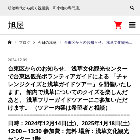
明治時代から続く祝儀袋・和小物の専門店。
旭屋


ブログ
今日の浅草
台東区からのお知らせ。 浅草文化観光センターで台東区観光ボランティアガイドによる 「チャレンジクイズと浅草ガイドツアー」を開催いたします。 館内で浅草についてのクイズを楽しんだあと、 浅草フリーガイドツアーにご参加いただけます。 （ツアー内容は希望者と相談） ======================================= 日時：2024年12月14日(土)、2025年1月18日(土) 12:00～13:30 参加費：無料 場所：浅草文化観光センター 1階 ======================================= ご家族やお友達と気軽に参加できるイベントです。 みなさまのご来館お待ちしています！ 浅草はオーバーツーリズムと言う言葉に当てはまらない。マナーを守って楽しい街歩き。 #asakusa #江戸文化の街 https://e-asakusa.jp/
2024.12.09
台東区からのお知らせ。 浅草文化観光センター
で台東区観光ボランティアガイドによる 「チャ
レンジクイズと浅草ガイドツアー」を開催いたし
ます。 館内で浅草についてのクイズを楽しんだ
あと、 浅草フリーガイドツアーにご参加いただ
けます。 （ツアー内容は希望者と相談）
=======================================
日時：2024年12月14日(土)、2025年1月18日(土)
12:00～13:30 参加費：無料 場所：浅草文化観光
センター 1階