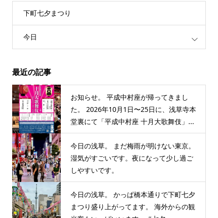
下町七夕まつり
今日
最近の記事
お知らせ。 平成中村座が帰ってきまし
た。 2026年10月1日〜25日に、浅草寺本
堂裏にて「平成中村座 十月大歌舞伎」...
今日の浅草。 まだ梅雨が明けない東京。
湿気がすごいです。夜になって少し過ご
しやすいです。
今日の浅草。 かっぱ橋本通りで下町七夕
まつり盛り上がってます。 海外からの観