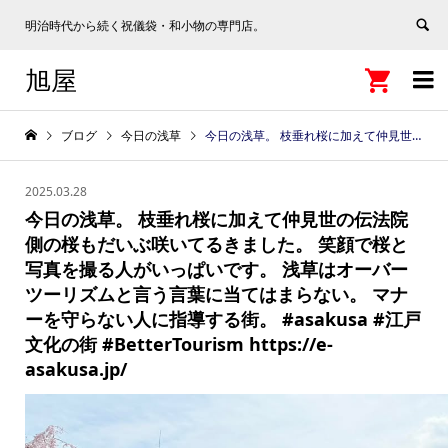
明治時代から続く祝儀袋・和小物の専門店。
旭屋


ブログ
今日の浅草
今日の浅草。 枝垂れ桜に加えて仲見世の伝法院側の桜もだいぶ咲いてるきました。 笑顔で桜と写真を撮る人がいっぱいです。 浅草はオーバーツーリズムと言う言葉に当てはまらない。 マナーを守らない人に指導する街。 #asakusa #江戸文化の街 #BetterTourism https://e-asakusa.jp/
2025.03.28
今日の浅草。 枝垂れ桜に加えて仲見世の伝法院
側の桜もだいぶ咲いてるきました。 笑顔で桜と
写真を撮る人がいっぱいです。 浅草はオーバー
ツーリズムと言う言葉に当てはまらない。 マナ
ーを守らない人に指導する街。 #asakusa #江戸
文化の街 #BetterTourism https://e-
asakusa.jp/