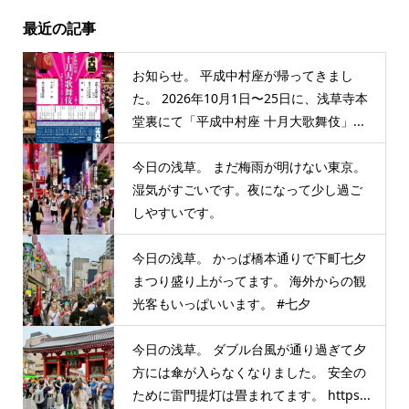
最近の記事
お知らせ。 平成中村座が帰ってきまし
た。 2026年10月1日〜25日に、浅草寺本
堂裏にて「平成中村座 十月大歌舞伎」...
今日の浅草。 まだ梅雨が明けない東京。
湿気がすごいです。夜になって少し過ご
しやすいです。
今日の浅草。 かっぱ橋本通りで下町七夕
まつり盛り上がってます。 海外からの観
光客もいっぱいいます。 #七夕
今日の浅草。 ダブル台風が通り過ぎて夕
方には傘が入らなくなりました。 安全の
ために雷門提灯は畳まれてます。 https...