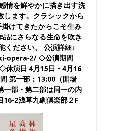
や感情を鮮やかに描き出す洗
激します。クラシックから
手掛けてきたからこそ生み
作品にさらなる生命を吹き
能ください。 公演詳細↓
uki-opera-2/ ◇公演期間
) ◇休演日 4月15日・4月16
間 第一部：13:00（開場
0） ※第一部・第二部は同一の内
目16-2浅草九劇倶楽部２F