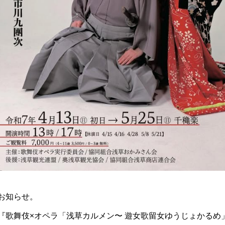
お知らせ。
『歌舞伎×オペラ「浅草カルメン〜 遊女歌留女ゆうじょかるめ