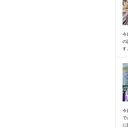
今
の
す
今
で
に