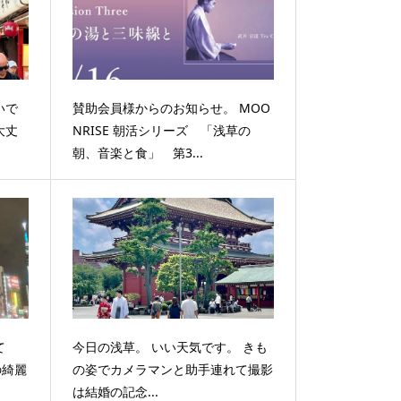
いで
賛助会員様からのお知らせ。 MOO
大丈
NRISE 朝活シリーズ 「浅草の
朝、音楽と食」 第3...
て
今日の浅草。 いい天気です。 きも
の綺麗
の姿でカメラマンと助手連れて撮影
は結婚の記念...