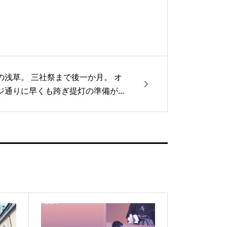
の浅草。 三社祭まで後一か月。 オ
ジ通りに早くも跨ぎ提灯の準備が...