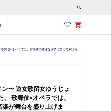
せ
025年4月13日(日)～2025年5月25日(日) ◇休演日 4月15日・4月16日・4月28日・5月8日・5月21日 ◇開演時間 第一部：13:00（開場 12:30） 第二部：17:00（開場 16:30） ※第一部・第二部は同一の内容です。 ◇会場 浅草九劇 台東区浅草2丁目16-2浅草九劇倶楽部２F
メン〜 遊女歌留女ゆうじょ
。 歌舞伎×オペラでは、
音楽が舞台を盛り上げま