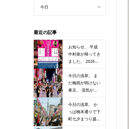
今日
最近の記事
お知らせ。 平成
中村座が帰ってき
ました。 2026...
今日の浅草。 ま
だ梅雨が明けない
東京。 湿気が...
今日の浅草。 か
っぱ橋本通りで下
町七夕まつり盛...