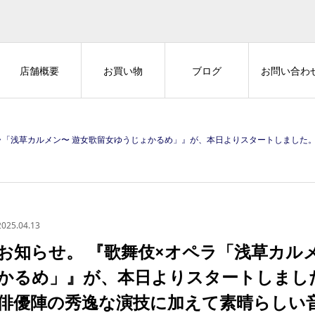
店舗概要
お買い物
ブログ
お問い合わ
えて素晴らしい音楽が舞台を盛り上げます。ただのBGMではなく、作品の情景や感情を鮮やかに描き出す洗練されたサウンドは、聴く人の感性を刺激します。クラシックから電子音楽、吹奏楽、劇伴音楽まで幅広く手掛けてきたからこそ生み出せる、独自の音楽世界。その響きが、作品にさらなる生命を吹き込みます。 心揺さぶる旋律を、ぜひご堪能ください。 公演詳細↓ https://asakusa-okamisan.com/kabuki-opera-2/ ◇公演期間 2
2025.04.13
お知らせ。 『歌舞伎×オペラ「浅草カル
かるめ」』が、本日よりスタートしました
俳優陣の秀逸な演技に加えて素晴らしい