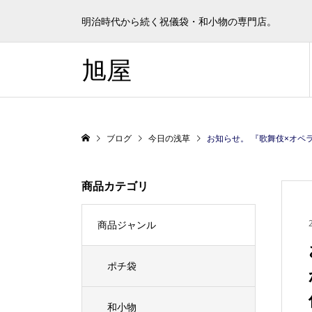
明治時代から続く祝儀袋・和小物の専門店。
旭屋
ブログ
今日の浅草
お知らせ。 『歌舞伎×オペラ「浅草カルメン〜 遊女歌留女ゆうじょかるめ」』が、本日よりスタートしました。 歌舞伎×オペラでは、俳優陣の秀逸な演技に加
商品カテゴリ
商品ジャンル
ポチ袋
和小物