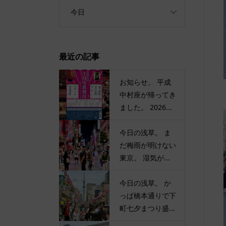
今日
最近の記事
お知らせ。 平成
中村座が帰ってき
ました。 2026...
今日の浅草。 ま
だ梅雨が明けない
東京。 湿気が...
今日の浅草。 か
っぱ橋本通りで下
町七夕まつり盛...