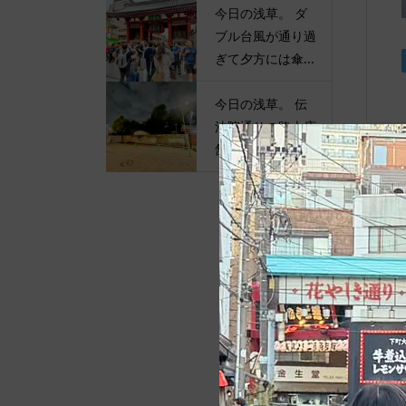
今日の浅草。 ダ
ブル台風が通り過
ぎて夕方には傘...
今日の浅草。 伝
法院通りの路上店
舗が撤去されて...