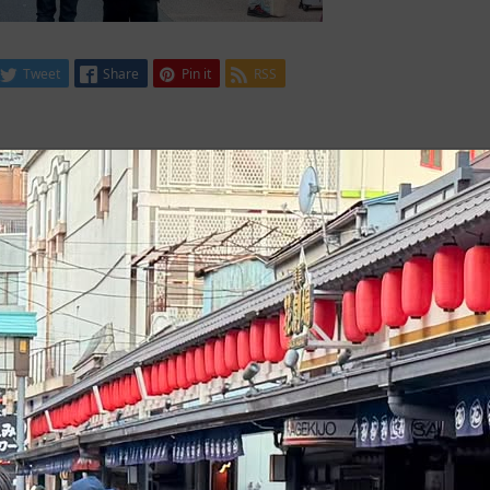
Tweet
Share
Pin it
RSS