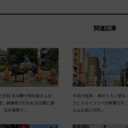
関連記事
三代目 市川團十郎白猿さんが、
今日の浅草。 秋のうろこ雲を
暫」銅像前で行われる法要に参
クにスカイツリーが綺麗です
。 泣き相撲で...
んなお店に行列...