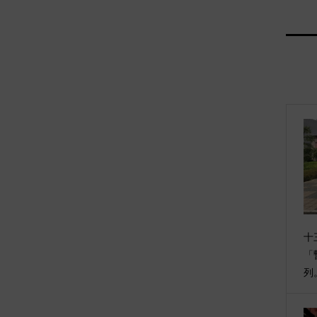
十
「
列