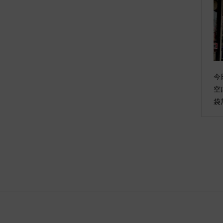
今
空
袋