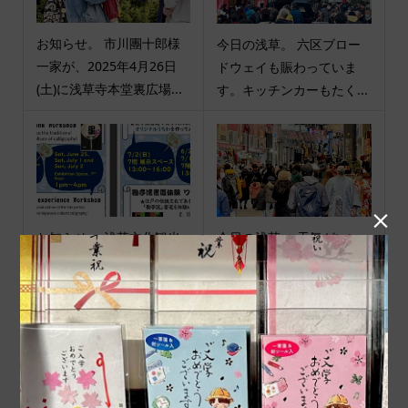
お知らせ。 市川團十郎様
今日の浅草。 六区ブロー
一家が、2025年4月26日
ドウェイも賑わっていま
(土)に浅草寺本堂裏広場...
す。キッチンカーもたく...

お知らせ。 浅草文化観光
今日の浅草。 天気がいい
センター７階展示スペース
と家から出る人増えます
にて勘亭流書道体験＆七...
ね。 正しく恐れてしっか...
商品カテゴリ
商品ジャンル