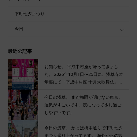
下町七夕まつり
今日
最近の記事
お知らせ。 平成中村座が帰ってきまし
た。 2026年10月1日〜25日に、浅草寺本
堂裏にて「平成中村座 十月大歌舞伎」...
今日の浅草。 まだ梅雨が明けない東京。
湿気がすごいです。夜になって少し過ご
しやすいです。
今日の浅草。 かっぱ橋本通りで下町七夕
まつり盛り上がってます。 海外からの観